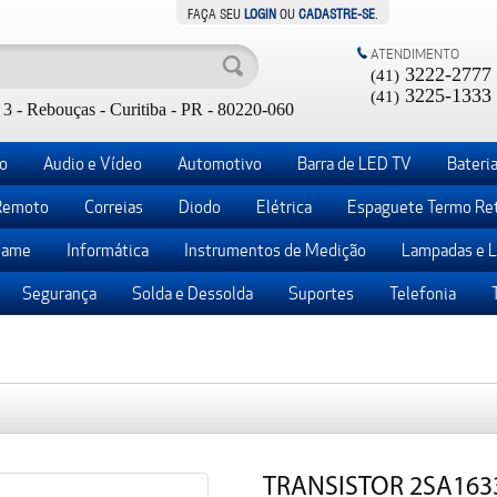
FAÇA SEU
LOGIN
OU
CADASTRE-SE
.
ATENDIMENTO
3222-2777
(41)
3225-1333
(41)
3 - Rebouças - Curitiba - PR - 80220-060
o
Audio e Vídeo
Automotivo
Barra de LED TV
Bateria
Remoto
Correias
Diodo
Elétrica
Espaguete Termo Ret
ame
Informática
Instrumentos de Medição
Lampadas e 
Segurança
Solda e Dessolda
Suportes
Telefonia
TRANSISTOR 2SA163