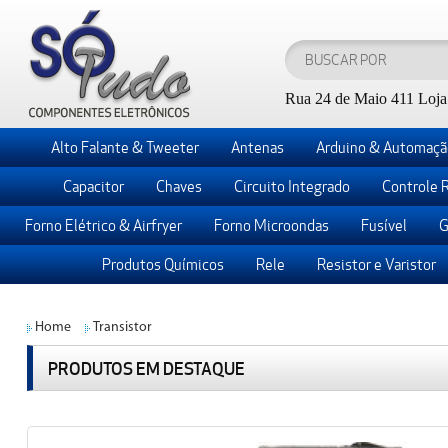
Rua 24 de Maio 411 Loja 
Alto Falante & Tweeter
Antenas
Arduino & Automaçã
Capacitor
Chaves
Circuito Integrado
Controle 
Forno Elétrico & Airfryer
Forno Microondas
Fusível
G
Produtos Químicos
Rele
Resistor e Varistor
Home
Transistor
PRODUTOS EM DESTAQUE