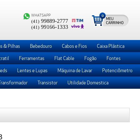
WHATSAPP
0
99889-2777
(41)
99166-1333
(41)
s & Pilhas
Bebedouro
Cabos e Fios
Caixa Plástica
ratil
Ferramentas
Flat Cable
Fogão
Fontes
Leds
Lentes e Lupas
Máquina de Lavar
Potenciômetro
Transformador
Transistor
Utilidade Domestica
3