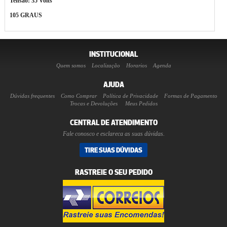
Tensão: 35 Volts
105 GRAUS
INSTITUCIONAL
Quem somos
Localização
Horarios
Agenda
AJUDA
Dúvidas frequentes
Como Comprar
Política de Privacidade
Formas de Pagamento
Trocas e Devoluções
Meus Pedidos
CENTRAL DE ATENDIMENTO
Fale conosco e esclareca as suas dúvidas.
TIRE SUAS DÚVIDAS
RASTREIE O SEU PEDIDO