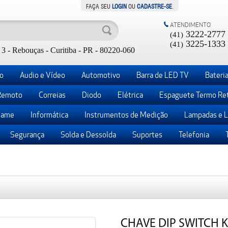
FAÇA SEU
LOGIN
OU
CADASTRE-SE
.
ATENDIMENTO
3222-2777
(41)
3225-1333
(41)
3 - Rebouças - Curitiba - PR - 80220-060
o
Audio e Vídeo
Automotivo
Barra de LED TV
Bateria
Remoto
Correias
Diodo
Elétrica
Espaguete Termo Ret
ame
Informática
Instrumentos de Medição
Lampadas e 
Segurança
Solda e Dessolda
Suportes
Telefonia
CHAVE DIP SWITCH KF