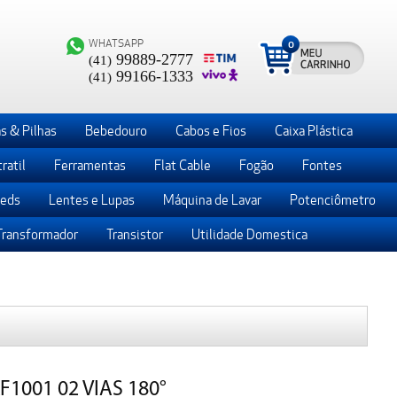
WHATSAPP
0
99889-2777
(41)
99166-1333
(41)
s & Pilhas
Bebedouro
Cabos e Fios
Caixa Plástica
ratil
Ferramentas
Flat Cable
Fogão
Fontes
Leds
Lentes e Lupas
Máquina de Lavar
Potenciômetro
Transformador
Transistor
Utilidade Domestica
1001 02 VIAS 180°