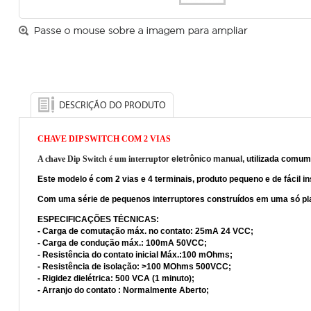
DESCRIÇÃO DO PRODUTO
CHAVE DIP SWITCH COM 2 VIAS
A chave Dip Switch é um interrup
tor
eletrônico manual, u
tilizada comum
Este modelo é com 2 vias e 4 terminais, produto pequeno e de f
ácil i
Com uma série de pequenos interruptores construídos em uma só pla
ESPECIFICAÇÕES TÉCNICAS:
- Carga de comutação máx. no contato: 25mA 24 VCC;
- Carga de condução máx.: 100mA 50VCC;
- Resistência do contato inicial Máx.:100 mOhms;
- Resistência de isolação: >100 MOhms 500VCC;
- Rigidez dielétrica: 500 VCA (1 minuto);
- Arranjo do contato : Normalmente Aberto;