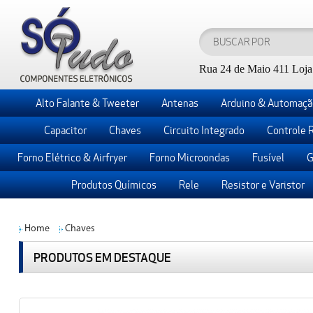
Rua 24 de Maio 411 Loja 
Alto Falante & Tweeter
Antenas
Arduino & Automaçã
Capacitor
Chaves
Circuito Integrado
Controle 
Forno Elétrico & Airfryer
Forno Microondas
Fusível
G
Produtos Químicos
Rele
Resistor e Varistor
Home
Chaves
PRODUTOS EM DESTAQUE