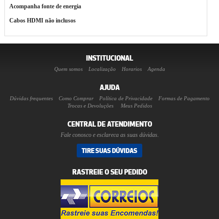
Acompanha fonte de energia
Cabos HDMI não inclusos
INSTITUCIONAL
Quem somos
Localização
Horarios
Agenda
AJUDA
Dúvidas frequentes
Como Comprar
Política de Privacidade
Formas de Pagamento
Trocas e Devoluções
Meus Pedidos
CENTRAL DE ATENDIMENTO
Fale conosco e esclareca as suas dúvidas.
TIRE SUAS DÚVIDAS
RASTREIE O SEU PEDIDO