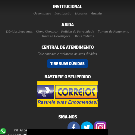
INSTITUCIONAL
Quem somos
Localização
Horarios
Agenda
AJUDA
Dúvidas frequentes
Como Comprar
Política de Privacidade
Formas de Pagamento
Trocas e Devoluções
Meus Pedidos
CENTRAL DE ATENDIMENTO
Fale conosco e esclareca as suas dúvidas.
TIRE SUAS DÚVIDAS
RASTREIE O SEU PEDIDO
SIGA-NOS
WHATSAPP