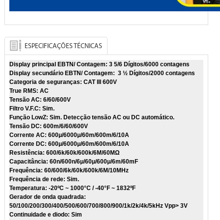
ESPECIFICAÇÕES TÉCNICAS
Display principal EBTN/ Contagem: 3 5/6 Dígitos/6000 contagens
Display secundário EBTN/ Contagem: 3 ½ Dígitos/2000 contagens
Categoria de seguranças: CAT III 600V
True RMS: AC
Tensão AC: 6/60/600V
Filtro V.F.C: Sim.
Função LowZ: Sim. Detecção tensão AC ou DC automático.
Tensão DC: 600m/6/60/600V
Corrente AC: 600μ/6000μ/60m/600m/6/10A
Corrente DC: 600μ/6000μ/60m/600m/6/10A
Resistência: 600/6k/60k/600k/6M/60MΩ
Capacitância: 60n/600n/6μ/60μ/600μ/6m/60mF
Frequência: 60/600/6k/60k/600k/6M/10MHz
Frequência de rede: Sim.
Temperatura: -20ºC ~ 1000°C / -40°F ~ 1832ºF
Gerador de onda quadrada:
50/100/200/300/400/500/600/700/800/900/1k/2k/4k/5kHz Vpp> 3V
Continuidade e diodo: Sim