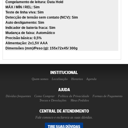
Congelamento de leitura: Data Hold
MÁX / MÍN / REL: Sim
Teste de linha viva: Sim
Detecção de tensão sem contato (NCV): Sim
Auto desligamento: Sim
Indicador de bateria fraca: Sim
Mudança de faixa: Automático
Precisão básica: 0,5%
Alimentação: 2x1,5V AAA
Dimensões (mm)/Peso (g): 155x72x45/ 300g
INSTITUCIONAL
Quem somos
Localização
Horarios
Agenda
AJUDA
Dúvidas frequentes
Como Comprar
Política de Privacidade
Formas de Pagamento
Trocas e Devoluções
Meus Pedidos
CENTRAL DE ATENDIMENTO
Fale conosco e esclareca as suas dúvidas.
TIRE SUAS DÚVIDAS