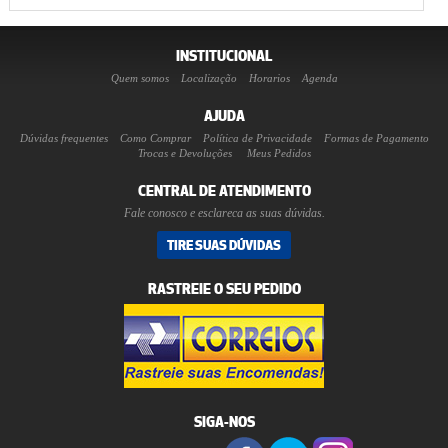
INSTITUCIONAL
Quem somos
Localização
Horarios
Agenda
AJUDA
Dúvidas frequentes
Como Comprar
Política de Privacidade
Formas de Pagamento
Trocas e Devoluções
Meus Pedidos
CENTRAL DE ATENDIMENTO
Fale conosco e esclareca as suas dúvidas.
TIRE SUAS DÚVIDAS
RASTREIE O SEU PEDIDO
SIGA-NOS