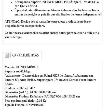
Acompanha Suporte INFINITI MULTIVISÃO para TVs de 14" a
71" UNIVERSAL.
É possível criar diferentes ambientes todos os dias facilmente, basta
mudar de posição os painéis que são fixados de forma independente!!
ATENÇÃO: Devido ao seu tamanho e peso, este produto só pode ser
despachado via transportadora.
Chame nossos vendedores no atendimento online para calcular o frete até o
seu endereço.
CARACTERÍSTICAS
Modelo: PAINEL MÓBILE
Suporta até:60,0 kgs.
Acabamento: Desenvolvida em Painel MDP de 15mm. Acabamento em
Pintura UV Auto-Brilho. Suporte para TV em Aço Carbono com Pintura
Époxi.
Produto de:26" até: 46"
Dimensões (A/L/P).:90.00/130.00/7.00 cm
Dimensões Produto Embalado (A/L/P):7,00/31,00/143,20 cm
Peso produto embalado:17.16 Kg
Tipo de Fixação: UNIVERSAL