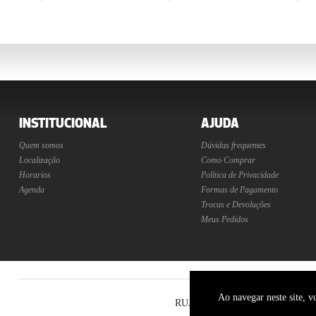
INSTITUCIONAL
AJUDA
Quem somos
Dúvidas frequentes
Localização
Como Comprar
Horarios
Política de Privacidade
Agenda
Formas de Pagamento
Trocas e Devoluções
Meus Pedidos
Ao navegar neste site, v
RUA 24 DE MAIO 411 LOJA 3 - RE
AS IMAGENS