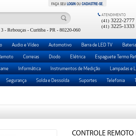
FAÇA SEU
LOGIN
OU
CADASTRE-SE
.
ATENDIMENTO
3222-2777
(41)
3225-1333
(41)
3 - Rebouças - Curitiba - PR - 80220-060
o
Audio e Vídeo
Automotivo
Barra de LED TV
Bateria
Remoto
Correias
Diodo
Elétrica
Espaguete Termo Ret
ame
Informática
Instrumentos de Medição
Lampadas e 
Segurança
Solda e Dessolda
Suportes
Telefonia
CONTROLE REMOTO P