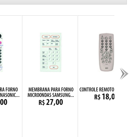
RA FORNO
MEMBRANA PARA FORNO
CONTROLE REMOTO CCE RC210
NASONIC...
MICROONDAS SAMSUNG...
18,00
R$
,00
27,00
R$