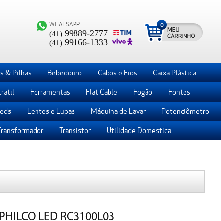
WHATSAPP
0
99889-2777
(41)
99166-1333
(41)
s & Pilhas
Bebedouro
Cabos e Fios
Caixa Plástica
ratil
Ferramentas
Flat Cable
Fogão
Fontes
Leds
Lentes e Lupas
Máquina de Lavar
Potenciômetro
Transformador
Transistor
Utilidade Domestica
HILCO LED RC3100L03