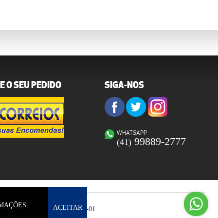
E O SEU PEDIDO
SIGA-NOS
WHATSAPP
99889-2777
(41)
Ate
MAÇÕES.
ACEITAR
Wh
1333 CNPJ: 73.582.678/ 0001-01.
RESERVADOS.