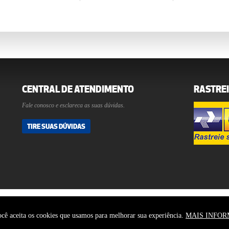
CENTRAL DE ATENDIMENTO
RASTREI
Fale conosco e esclareca as suas dúvidas.
TIRE SUAS DÚVIDAS
SÓ TUDO COMÉRCIO DE COMPONENTES ELETRÔNICOS LTDA
ocê aceita os cookies que usamos para melhorar sua experiência.
MAIS INFOR
BOUÇAS - CURITIBA - PR - 80220-060 - TEL: (41) 3222-2777 (41) 3225-
 EXIBIDAS SÃO MERAMENTE ILUSTRATIVAS. TODOS OS DIREITOS 