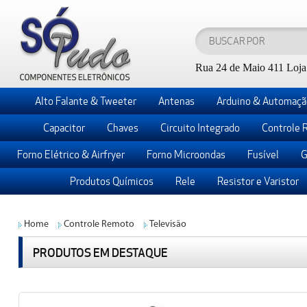
Rua 24 de Maio 411 Loja 
Alto Falante & Tweeter
Antenas
Arduino & Automaçã
Capacitor
Chaves
Circuito Integrado
Controle 
Forno Elétrico & Airfryer
Forno Microondas
Fusível
G
Produtos Químicos
Rele
Resistor e Varistor
Home
Controle Remoto
Televisão
PRODUTOS EM DESTAQUE