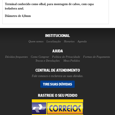
Terminal conhecido como olhal, para montagem de cabos, com capa
isoladora azul.
Diâmetro de 4,8mm
INSTITUCIONAL
Quem somos
Localização
Horarios
Agenda
AJUDA
Dúvidas frequentes
Como Comprar
Política de Privacidade
Formas de Pagamento
Trocas e Devoluções
Meus Pedidos
CENTRAL DE ATENDIMENTO
Fale conosco e esclareca as suas dúvidas.
TIRE SUAS DÚVIDAS
RASTREIE O SEU PEDIDO