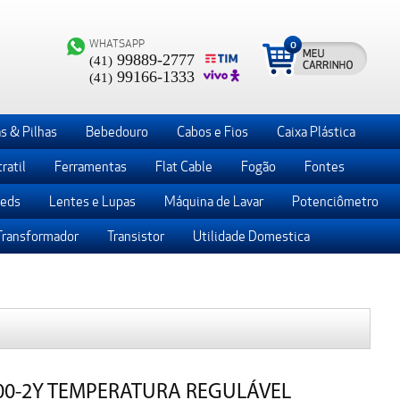
WHATSAPP
0
99889-2777
(41)
99166-1333
(41)
s & Pilhas
Bebedouro
Cabos e Fios
Caixa Plástica
ratil
Ferramentas
Flat Cable
Fogão
Fontes
Leds
Lentes e Lupas
Máquina de Lavar
Potenciômetro
Transformador
Transistor
Utilidade Domestica
00-2Y TEMPERATURA REGULÁVEL