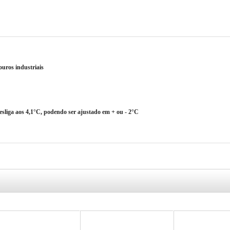
uros industriais
esliga aos 4,1°C, podendo ser ajustado em + ou - 2°C