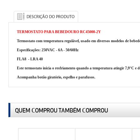
DESCRIÇÃO DO PRODUTO
TERMOSTATO PARA BEBEDOURO RC45000-2Y
Termostato com temperatura regulável, usado em diversos modelos de bebedo
Especificações: 250VAC - 6A - 50/60Hz
FLA8 - LRA 40
Este termostato inicia o resfriamento quando a temperatura atingir 7,9°C e d
Acompanha botão giratório, espelho e parafusos.
QUEM COMPROU TAMBÉM COMPROU