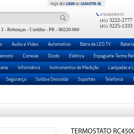
FAÇA SEU
LOGIN
OU
CADASTRE-SE
.
ATENDIMENTO
3222-2777
(41)
3225-1333
(41)
3 - Rebouças - Curitiba - PR - 80220-060
o
Audio e Vídeo
Automotivo
Barra de LED TV
Bateria
Remoto
Correias
Diodo
Elétrica
Espaguete Termo Ret
ame
Informática
Instrumentos de Medição
Lampadas e 
Segurança
Solda e Dessolda
Suportes
Telefonia
TERMOSTATO RC450