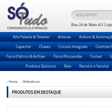
Rua 24 de Maio 411 Loja 
Alto Falante & Tweeter
Antenas
Arduino & Automaçã
Capacitor
Chaves
Circuito Integrado
Controle 
Forno Elétrico & Airfryer
Forno Microondas
Fusível
G
Produtos Químicos
Rele
Resistor e Varistor
Home
Bebedouro
PRODUTOS EM DESTAQUE