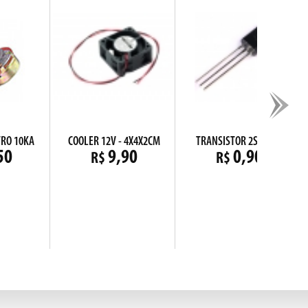
RO 10KA
COOLER 12V - 4X4X2CM
TRANSISTOR 2SA1013
50
9,90
0,90
R$
R$