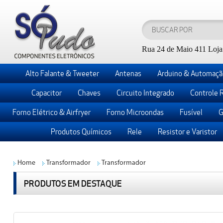
Rua 24 de Maio 411 Loja 
Alto Falante & Tweeter
Antenas
Arduino & Automaçã
Capacitor
Chaves
Circuito Integrado
Controle 
Forno Elétrico & Airfryer
Forno Microondas
Fusível
G
Produtos Químicos
Rele
Resistor e Varistor
Home
Transformador
Transformador
PRODUTOS EM DESTAQUE