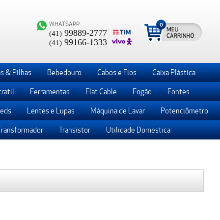
WHATSAPP
0
99889-2777
(41)
99166-1333
(41)
s & Pilhas
Bebedouro
Cabos e Fios
Caixa Plástica
ratil
Ferramentas
Flat Cable
Fogão
Fontes
Leds
Lentes e Lupas
Máquina de Lavar
Potenciômetro
Transformador
Transistor
Utilidade Domestica