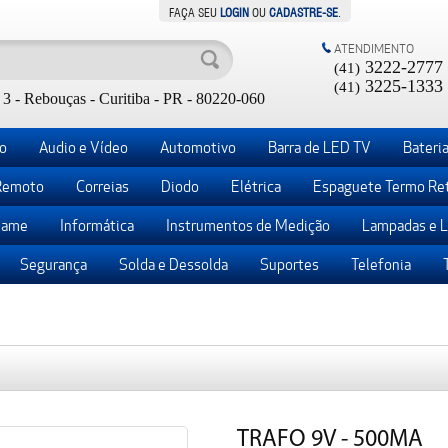
FAÇA SEU
LOGIN
OU
CADASTRE-SE
.
ATENDIMENTO
3222-2777
(41)
3225-1333
(41)
3 - Rebouças - Curitiba - PR - 80220-060
o
Audio e Vídeo
Automotivo
Barra de LED TV
Bateria
Remoto
Correias
Diodo
Elétrica
Espaguete Termo Ret
ame
Informática
Instrumentos de Medição
Lampadas e 
Segurança
Solda e Dessolda
Suportes
Telefonia
TRAFO 9V - 500MA