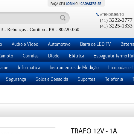
FAÇA SEU
LOGIN
OU
CADASTRE-SE
.
ATENDIMENTO
3222-2777
(41)
3225-1333
(41)
3 - Rebouças - Curitiba - PR - 80220-060
o
Audio e Vídeo
Automotivo
Barra de LED TV
Bateria
Remoto
Correias
Diodo
Elétrica
Espaguete Termo Ret
ame
Informática
Instrumentos de Medição
Lampadas e 
Segurança
Solda e Dessolda
Suportes
Telefonia
TRAFO 12V - 1A