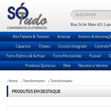
Rua 24 de Maio 411 Loja 
Alto Falante & Tweeter
Antenas
Arduino & Automaçã
Capacitor
Chaves
Circuito Integrado
Controle 
Forno Elétrico & Airfryer
Forno Microondas
Fusível
G
Produtos Químicos
Rele
Resistor e Varistor
Home
Transformador
Transformador
PRODUTOS EM DESTAQUE