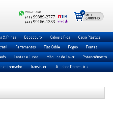
WHATSAPP
0
99889-2777
(41)
99166-1333
(41)
s & Pilhas
Bebedouro
Cabos e Fios
Caixa Plástica
ratil
Ferramentas
Flat Cable
Fogão
Fontes
Leds
Lentes e Lupas
Máquina de Lavar
Potenciômetro
Transformador
Transistor
Utilidade Domestica