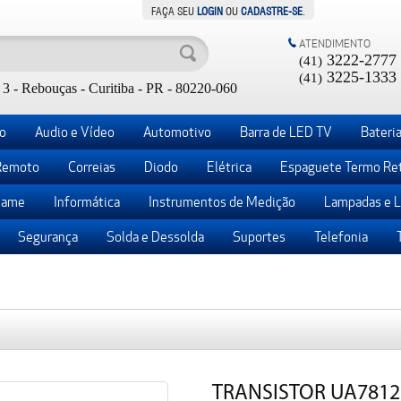
FAÇA SEU
LOGIN
OU
CADASTRE-SE
.
ATENDIMENTO
3222-2777
(41)
3225-1333
(41)
3 - Rebouças - Curitiba - PR - 80220-060
o
Audio e Vídeo
Automotivo
Barra de LED TV
Bateria
Remoto
Correias
Diodo
Elétrica
Espaguete Termo Ret
ame
Informática
Instrumentos de Medição
Lampadas e 
Segurança
Solda e Dessolda
Suportes
Telefonia
TRANSISTOR UA7812