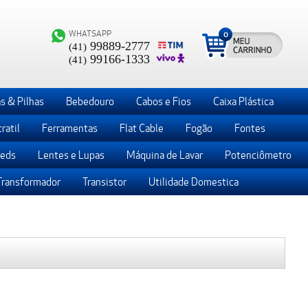
WHATSAPP
0
99889-2777
(41)
99166-1333
(41)
s & Pilhas
Bebedouro
Cabos e Fios
Caixa Plástica
ratil
Ferramentas
Flat Cable
Fogão
Fontes
Leds
Lentes e Lupas
Máquina de Lavar
Potenciômetro
Transformador
Transistor
Utilidade Domestica