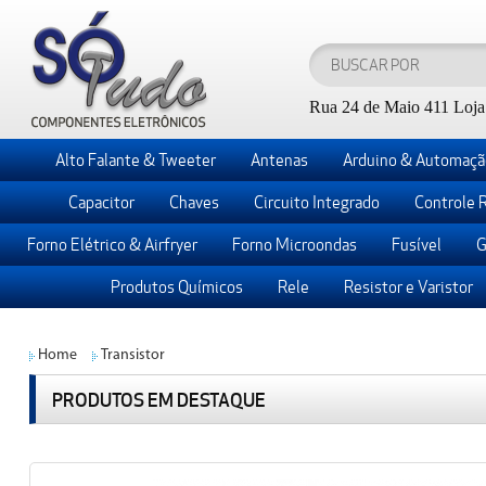
Rua 24 de Maio 411 Loja 
Alto Falante & Tweeter
Antenas
Arduino & Automaçã
Capacitor
Chaves
Circuito Integrado
Controle 
Forno Elétrico & Airfryer
Forno Microondas
Fusível
G
Produtos Químicos
Rele
Resistor e Varistor
Home
Transistor
PRODUTOS EM DESTAQUE