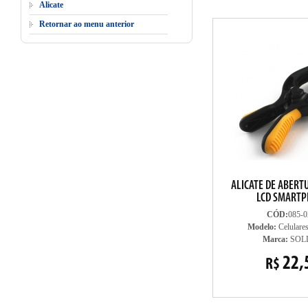
Alicate
Retornar ao menu anterior
ALICATE DE ABERT
LCD SMART
CÓD:
085-0
Modelo:
Celulares
Marca:
SOL
22,
R$