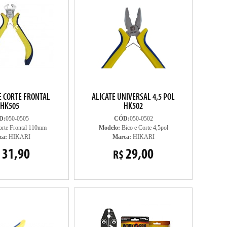
E CORTE FRONTAL
ALICATE UNIVERSAL 4,5 POL
HK505
HK502
D:
050-0505
CÓD:
050-0502
rte Frontal 110mm
Modelo:
Bico e Corte 4,5pol
ca:
HIKARI
Marca:
HIKARI
31,90
29,00
R$