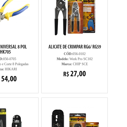
UNIVERSAL 8 POL
ALICATE DE CRIMPAR RG6/ RG59
HK705
CÓD:
056-0102
D:
050-0705
Modelo:
Work Pro SC102
 e Corte 8 Polegadas
Marca:
CHIP SCE
ca:
HIKARI
27,00
R$
54,00