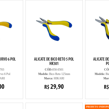
CURVO 6 POL
ALICATE DE BICO RETO 5 POL
ALICATE DE
HK501
P
703
CÓD:
050-0501
CÓ
vo 6 Pol
Modelo:
Bico Reto 125mm
Modelo:
Bi
ARI
Marca:
HIKARI
Mar
00
29,90
R$
R$
CAMPEÃO DE VENDAS
PRODUTO INDISP