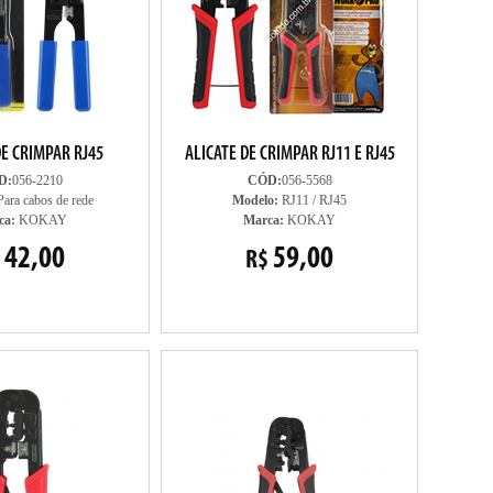
DE CRIMPAR RJ45
ALICATE DE CRIMPAR RJ11 E RJ45
D:
056-2210
CÓD:
056-5568
ara cabos de rede
Modelo:
RJ11 / RJ45
ca:
KOKAY
Marca:
KOKAY
42,00
59,00
R$