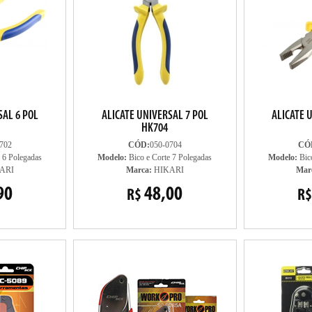
SAL 6 POL
ALICATE UNIVERSAL 7 POL
ALICATE 
HK704
702
CÓD:
050-0704
CÓ
 6 Polegadas
Modelo:
Bico e Corte 7 Polegadas
Modelo:
Bico
ARI
Marca:
HIKARI
Mar
90
48,00
R$
R$