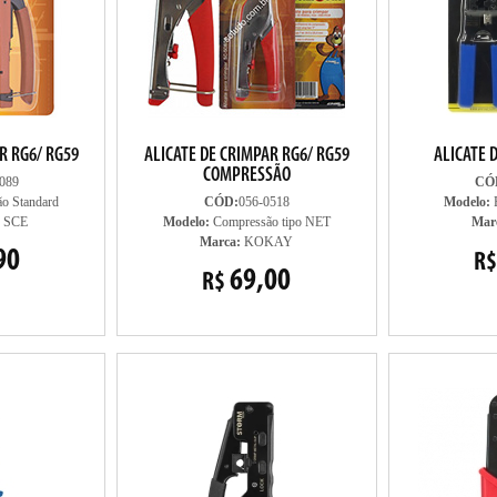
R RG6/ RG59
ALICATE DE CRIMPAR RG6/ RG59
ALICATE 
COMPRESSÃO
089
CÓ
o Standard
CÓD:
056-0518
Modelo:
P
 SCE
Modelo:
Compressão tipo NET
Mar
Marca:
KOKAY
90
R$
69,00
R$