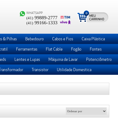
WHATSAPP
0
99889-2777
(41)
99166-1333
(41)
s & Pilhas
Bebedouro
Cabos e Fios
Caixa Plástica
ratil
Ferramentas
Flat Cable
Fogão
Fontes
Leds
Lentes e Lupas
Máquina de Lavar
Potenciômetro
Transformador
Transistor
Utilidade Domestica