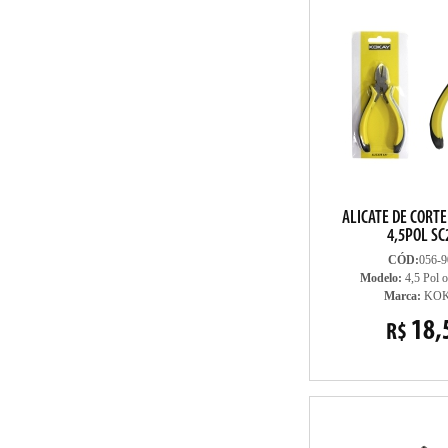
ALICATE DE CORT
4,5POL SC
CÓD:
056-9
Modelo:
4,5 Pol 
Marca:
KO
18,
R$