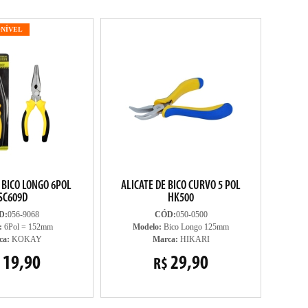
ONÍVEL
 BICO LONGO 6POL
ALICATE DE BICO CURVO 5 POL
SC609D
HK500
D:
056-9068
CÓD:
050-0500
:
6Pol = 152mm
Modelo:
Bico Longo 125mm
ca:
KOKAY
Marca:
HIKARI
19,90
29,90
R$