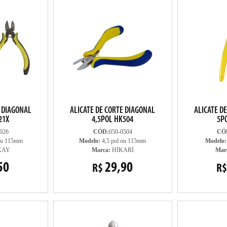
E DIAGONAL
ALICATE DE CORTE DIAGONAL
ALICATE D
21X
4,5POL HK504
5P
026
CÓD:
050-0504
CÓ
ou 115mm
Modelo:
4,5 pol ou 115mm
Modelo:
KAY
Marca:
HIKARI
Mar
50
29,90
R$
R$