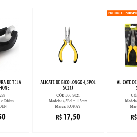
PRODUTO INDISP
URA DE TELA
ALICATE DE BICO LONGO 4,5POL
ALICATE DE
PHONE
SC21J
299
CÓD:
056-9021
CÓ
 e Tablets
Modelo:
4,5Pol = 115mm
Modelo
DEN
Marca:
KOKAY
Mar
50
17,50
R$
R$