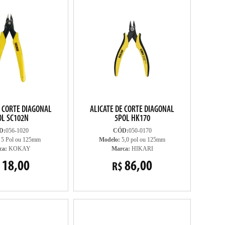
E CORTE DIAGONAL
ALICATE DE CORTE DIAGONAL
OL SC102N
5POL HK170
D:
056-1020
CÓD:
050-0170
5 Pol ou 125mm
Modelo:
5,0 pol ou 125mm
ca:
KOKAY
Marca:
HIKARI
18,00
86,00
R$