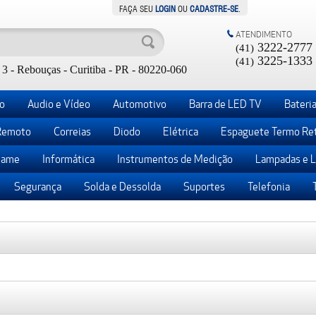
FAÇA SEU
LOGIN
OU
CADASTRE-SE
.
ATENDIMENTO
3222-2777
(41)
3225-1333
(41)
3 - Rebouças - Curitiba - PR - 80220-060
o
Audio e Vídeo
Automotivo
Barra de LED TV
Bateria
Remoto
Correias
Diodo
Elétrica
Espaguete Termo Ret
ame
Informática
Instrumentos de Medição
Lampadas e 
Segurança
Solda e Dessolda
Suportes
Telefonia