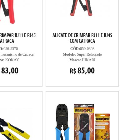
RIMPAR RJ11 E RJ45
ALICATE DE CRIMPAR RJ11 E RJ45
CATRACA
COM CATRACA
D:
056-5570
CÓD:
050-0303
mecanismo de Catraca
Modelo:
Super Reforçado
ca:
KOKAY
Marca:
HIKARI
83,00
85,00
R$
ÚLTIMAS PEÇAS