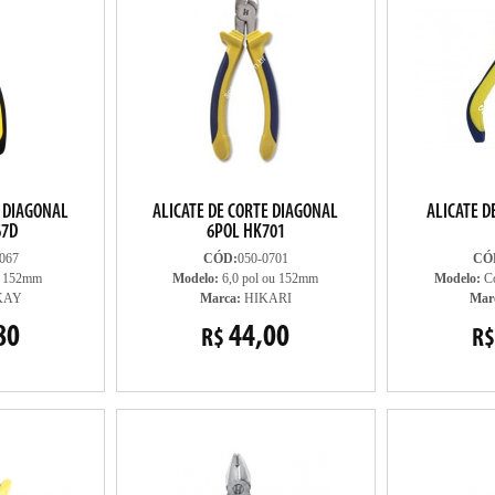
E DIAGONAL
ALICATE DE CORTE DIAGONAL
ALICATE D
67D
6POL HK701
067
CÓD:
050-0701
CÓ
= 152mm
Modelo:
6,0 pol ou 152mm
Modelo:
Co
KAY
Marca:
HIKARI
Mar
80
44,00
R$
R$