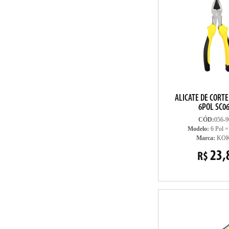
ALICATE DE CORT
6POL SC0
CÓD:
056-9
Modelo:
6 Pol 
Marca:
KO
23,
R$