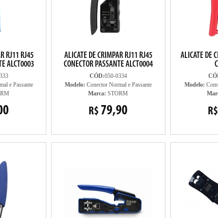
R RJ11 RJ45
ALICATE DE CRIMPAR RJ11 RJ45
ALICATE DE C
E ALCT0003
CONECTOR PASSANTE ALCT0004
333
CÓD:
050-0334
CÓ
al e Passante
Modelo:
Conector Normal e Passante
Modelo:
Com 
ORM
Marca:
STORM
Mar
00
79,90
R$
R$
LANÇAMENTO