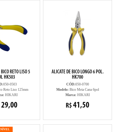
 BICO RETO LISO 5
ALICATE DE BICO LONGO 6 POL.
OL HK503
HK700
D:
050-0503
CÓD:
050-0700
co Reto Liso 125mm
Modelo:
Bico Meia Cana 6pol
ca:
HIKARI
Marca:
HIKARI
29,00
41,50
R$
ONÍVEL