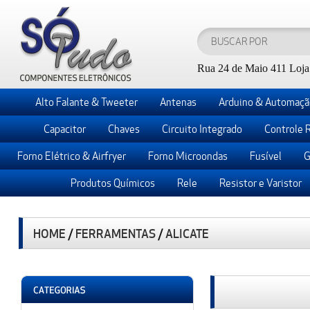
Rua 24 de Maio 411 Loja 
Alto Falante & Tweeter
Antenas
Arduino & Automaçã
Capacitor
Chaves
Circuito Integrado
Controle 
Forno Elétrico & Airfryer
Forno Microondas
Fusível
G
Produtos Químicos
Rele
Resistor e Varistor
HOME
/
FERRAMENTAS
/
ALICATE