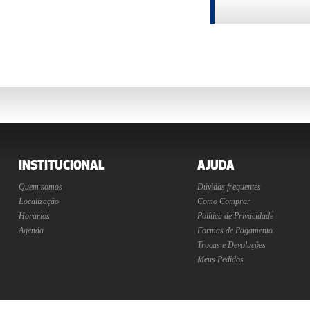
INSTITUCIONAL
AJUDA
Quem somos
Dúvidas frequentes
Localização
Como Comprar
Horarios
Política de Privacidade
Agenda
Formas de Pagamento
Trocas e Devoluções
Meus Pedidos