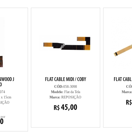
NWOOD J
FLAT CABLE MIDI / COBY
FLAT CABL
O
CÓD:
058-3098
CÓ
074
Modelo:
Flat da Tela
Marca
 x 15cm
Marca:
REPOSIÇÃO
R$
SIÇÃO
45,00
R$
por
00