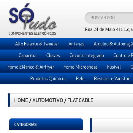
Rua 24 de Maio 411 Loja 
Alto Falante & Tweeter
Antenas
Arduino & Automaçã
Capacitor
Chaves
Circuito Integrado
Controle 
Forno Elétrico & Airfryer
Forno Microondas
Fusível
G
Produtos Químicos
Rele
Resistor e Varistor
HOME
/
AUTOMOTIVO
/
FLAT CABLE