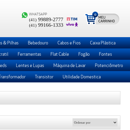
WHATSAPP
0
99889-2777
(41)
99166-1333
(41)
s & Pilhas
Bebedouro
Cabos e Fios
Caixa Plástica
ratil
Ferramentas
Flat Cable
Fogão
Fontes
Leds
Lentes e Lupas
Máquina de Lavar
Potenciômetro
Transformador
Transistor
Utilidade Domestica