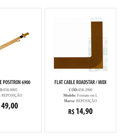
E POSITRON 6900
FLAT CABLE ROADSTAR / MIDI
D:
058-9005
CÓD:
058-2960
:
REPOSIÇÃO
Modelo:
Formato em L
Marca:
REPOSIÇÃO
49,00
14,90
R$