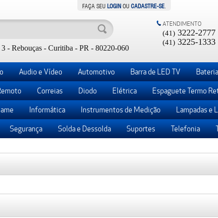
FAÇA SEU
LOGIN
OU
CADASTRE-SE
.
ATENDIMENTO
3222-2777
(41)
3225-1333
(41)
3 - Rebouças - Curitiba - PR - 80220-060
o
Audio e Vídeo
Automotivo
Barra de LED TV
Bateria
Remoto
Correias
Diodo
Elétrica
Espaguete Termo Ret
ame
Informática
Instrumentos de Medição
Lampadas e 
Segurança
Solda e Dessolda
Suportes
Telefonia