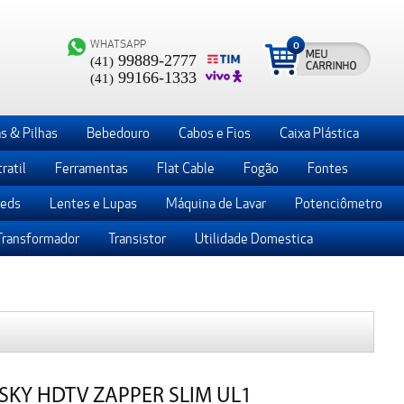
WHATSAPP
0
99889-2777
(41)
99166-1333
(41)
s & Pilhas
Bebedouro
Cabos e Fios
Caixa Plástica
ratil
Ferramentas
Flat Cable
Fogão
Fontes
Leds
Lentes e Lupas
Máquina de Lavar
Potenciômetro
Transformador
Transistor
Utilidade Domestica
KY HDTV ZAPPER SLIM UL1