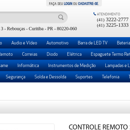
FAÇA SEU
LOGIN
OU
CADASTRE-SE
.
ATENDIMENTO
3222-2777
(41)
3225-1333
(41)
3 - Rebouças - Curitiba - PR - 80220-060
o
Audio e Vídeo
Automotivo
Barra de LED TV
Bateria
Remoto
Correias
Diodo
Elétrica
Espaguete Termo Ret
ame
Informática
Instrumentos de Medição
Lampadas e 
Segurança
Solda e Dessolda
Suportes
Telefonia
CONTROLE REMOTO S