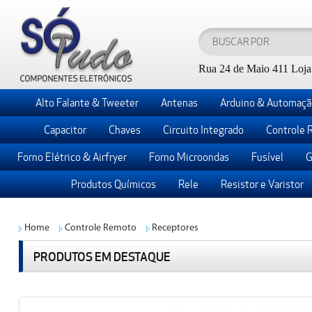
Rua 24 de Maio 411 Loja 
Alto Falante & Tweeter
Antenas
Arduino & Automaçã
Capacitor
Chaves
Circuito Integrado
Controle 
Forno Elétrico & Airfryer
Forno Microondas
Fusível
G
Produtos Químicos
Rele
Resistor e Varistor
Home
Controle Remoto
Receptores
PRODUTOS EM DESTAQUE