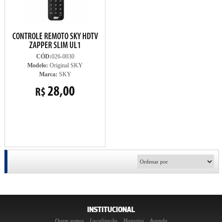
CONTROLE REMOTO SKY HDTV
ZAPPER SLIM UL1
CÓD:
026-0030
Modelo:
Original SKY
Marca:
SKY
28,00
R$
INSTITUCIONAL
Quem somos
Localização
Horarios
Agenda