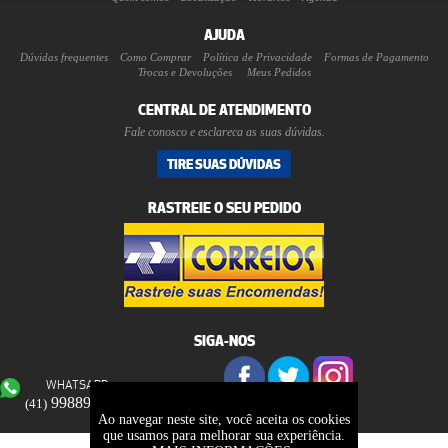
AJUDA
Dúvidas frequentes
Como Comprar
Política de Privacidade
Formas de Pagamento
Trocas e Devoluções
Meus Pedidos
CENTRAL DE ATENDIMENTO
Fale conosco e esclareca as suas dúvidas.
TIRE SUAS DÚVIDAS
RASTREIE O SEU PEDIDO
SIGA-NOS
WHATSAPP
99889-2777
(41)
Ao navegar neste site, você aceita os cookies
que usamos para melhorar sua experiência.